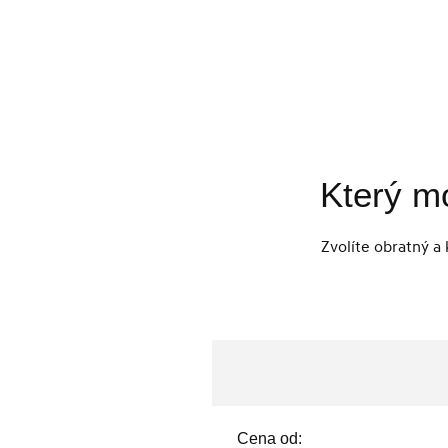
Který mo
Zvolíte obratný a
Cena od: