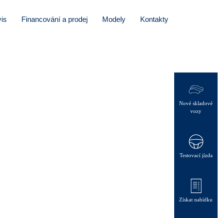
is
Financování a prodej
Modely
Kontakty
Nové skladové
vozy
Testovací jízda
Získat nabídku