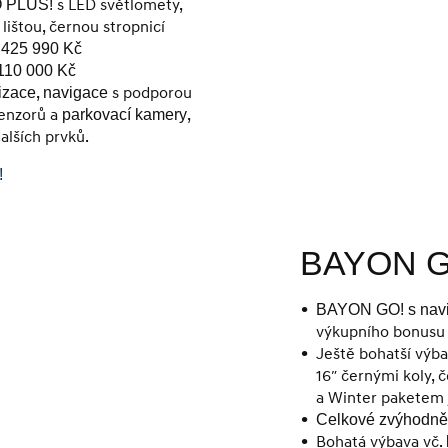
s LED světlomety,
 PLUS!
lištou, černou stropnicí
d 425 990 Kč
110 000 Kč
,
s podporou
izace
navigace
senzorů a
,
parkovací kamery
alších prvků.
!
BAYON G
BAYON GO! s navig
výkupního bonusu 
Ještě bohatší výb
16″ černými koly, č
a Winter pakete
Celkové zvýhodně
Bohatá výbava vč.