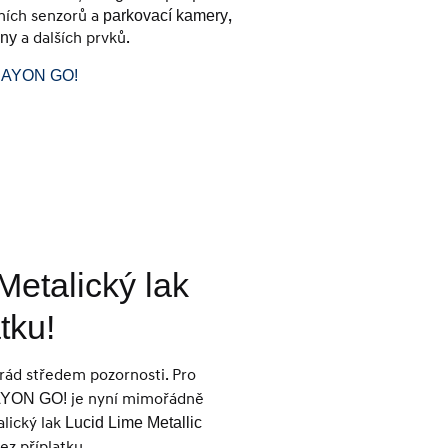
dních senzorů a
,
parkovací kamery
a dalších prvků.
iny
 BAYON GO!
Metalický lak
tku!
 rád středem pozornosti. Pro
je nyní mimořádně
YON GO!
alický lak
Lucid Lime Metallic
z příplatku.