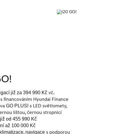
O!
vč.
ací již za 394 990 Kč
s financováním Hyundai Finance
ava
s LED světlomety,
GO PLUS!
ernou lištou, černou stropnicí
m
již od 455 990 Kč
ní až 100 000 Kč
,
s podporou
klimatizace
navigace