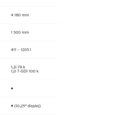
4 180 mm
1 500 mm
411 – 1205 l
1,2i 79 k
1,0 T-GDI 100 k
●
● (10,25“ displej)