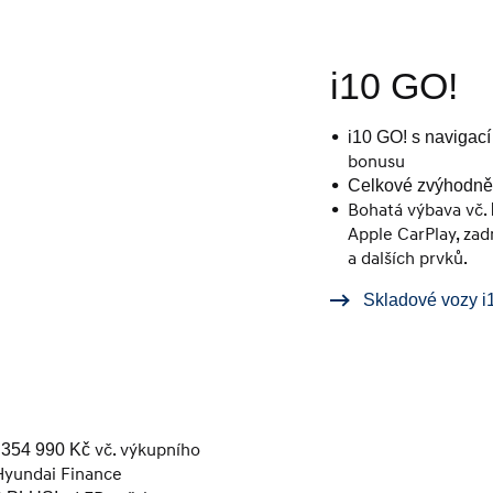
i10 GO!
i10 GO! s navigací
bonusu
Celkové zvýhodně
Bohatá výbava vč.
Apple CarPlay, za
a dalších prvků.
Skladové vozy i
vč. výkupního
a 354 990 Kč
Hyundai Finance