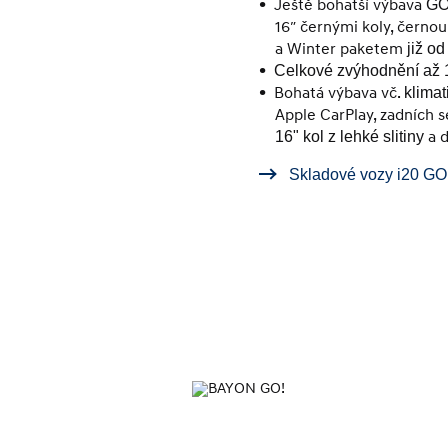
Ještě bohatší výbava
GO
16″ černými koly, černou 
a Winter paketem
již o
Celkové zvýhodnění až 
Bohatá výbava vč.
klimat
Apple CarPlay, zadních 
a d
16" kol z lehké slitiny
Skladové vozy i20 GO