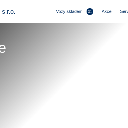
.r.o.
Vozy skladem
Akce
Serv
31
e