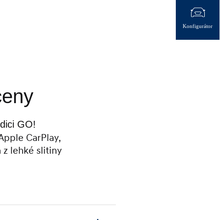
Konfigurátor
ceny
edici GO!
Apple CarPlay,
z lehké slitiny