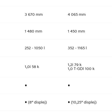
3 670 mm
4 065 mm
1 480 mm
1 450 mm
252 - 1050 l
352 - 1165 l
1,2i 79 k
1,0i 58 k
1,0 T-GDI 100 k
●
●
● (8“ displej)
● (10,25“ displej)