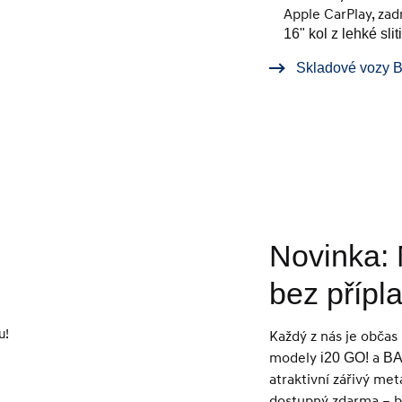
Apple CarPlay, za
16" kol z lehké slit
Skladové vozy
Novinka: 
bez přípla
Každý z nás je občas
modely
a
i20 GO!
BA
atraktivní zářivý met
dostupný zdarma – be