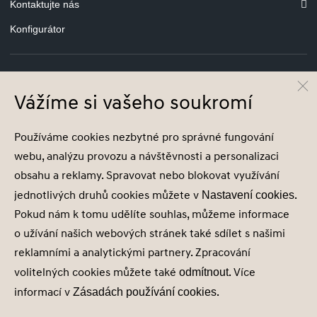
Kontaktujte nás
Konfigurátor
Vážíme si vašeho soukromí
© Hyundai Motor Czech s.r.o.
Infocentrum
800 800 900
Používáme cookies nezbytné pro správné fungování
Společnost je zapsána v obchodním rejstříku vedeném u Krajského soudu v Ústí
webu, analýzu provozu a návštěvnosti a personalizaci
nad Labem, oddíl C, vložka 32978, IČ 01701169
obsahu a reklamy. Spravovat nebo blokovat využívání
jednotlivých druhů cookies můžete v
.
Nastavení cookies
Pokud nám k tomu udělíte souhlas, můžeme informace
o užívání našich webových stránek také sdílet s našimi
Nastavení cookies
reklamními a analytickými partnery. Zpracování
Zásady zpracování osobních údajů
volitelných cookies můžete také
. Více
odmítnout
Seznam příjemců
informací v
.
Zásadách používání cookies
Správa souhlasů
Obchodní údaje